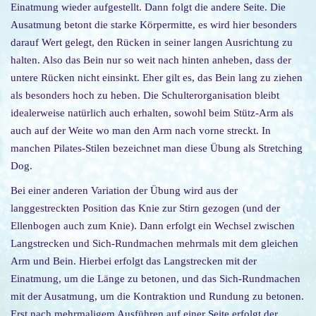
o
Einatmung wieder aufgestellt. Dann folgt die andere Seite. Die
n
Ausatmung betont die starke Körpermitte, es wird hier besonders
darauf Wert gelegt, den Rücken in seiner langen Ausrichtung zu
halten. Also das Bein nur so weit nach hinten anheben, dass der
untere Rücken nicht einsinkt. Eher gilt es, das Bein lang zu ziehen
als besonders hoch zu heben. Die Schulterorganisation bleibt
idealerweise natürlich auch erhalten, sowohl beim Stütz-Arm als
auch auf der Weite wo man den Arm nach vorne streckt. In
manchen Pilates-Stilen bezeichnet man diese Übung als Stretching
Dog.
Bei einer anderen Variation der Übung wird aus der
langgestreckten Position das Knie zur Stirn gezogen (und der
Ellenbogen auch zum Knie). Dann erfolgt ein Wechsel zwischen
Langstrecken und Sich-Rundmachen mehrmals mit dem gleichen
Arm und Bein. Hierbei erfolgt das Langstrecken mit der
Einatmung, um die Länge zu betonen, und das Sich-Rundmachen
mit der Ausatmung, um die Kontraktion und Rundung zu betonen.
Erst nach mehrmaligem Ausführen auf einer Seite erfolgt der