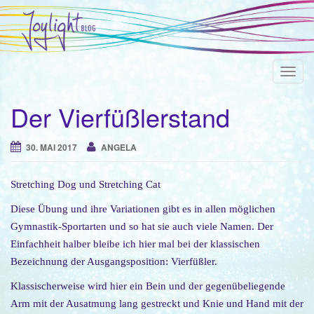
T
o
Der Vierfüßlerstand
g
g
l
30. MAI 2017
ANGELA
e
n
Stretching Dog und Stretching Cat
a
Diese Übung und ihre Variationen gibt es in allen möglichen
v
Gymnastik-Sportarten und so hat sie auch viele Namen. Der
i
Einfachheit halber bleibe ich hier mal bei der klassischen
g
Bezeichnung der Ausgangsposition: Vierfüßler.
a
t
Klassischerweise wird hier ein Bein und der gegenübeliegende
i
Arm mit der Ausatmung lang gestreckt und Knie und Hand mit der