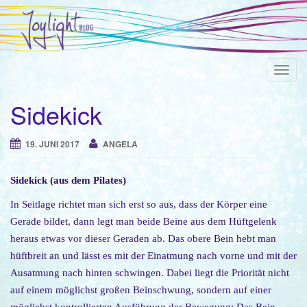
T
o
Sidekick
g
g
l
19. JUNI 2017
ANGELA
e
n
Sidekick (aus dem Pilates)
a
In Seitlage richtet man sich erst so aus, dass der Körper eine
v
Gerade bildet, dann legt man beide Beine aus dem Hüftgelenk
i
heraus etwas vor dieser Geraden ab. Das obere Bein hebt man
g
hüftbreit an und lässt es mit der Einatmung nach vorne und mit der
a
Ausatmung nach hinten schwingen. Dabei liegt die Priorität nicht
t
auf einem möglichst großen Beinschwung, sondern auf einer
i