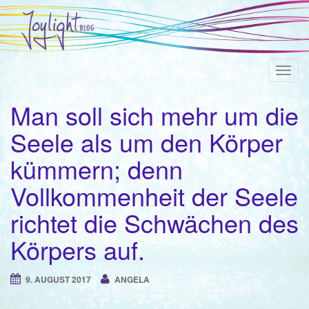
T
o
Man soll sich mehr um die
g
g
Seele als um den Körper
l
kümmern; denn
e
n
Vollkommenheit der Seele
a
v
richtet die Schwächen des
i
Körpers auf.
g
a
9. AUGUST 2017
ANGELA
t
i