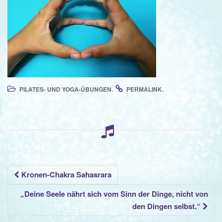
o
n
.
.
PILATES- UND YOGA-ÜBUNGEN
PERMALINK
Beitrags-
Kronen-Chakra Sahasrara
Navigation
„Deine Seele nährt sich vom Sinn der Dinge, nicht von
den Dingen selbst.“