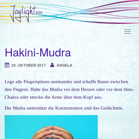
T
o
Hakini-Mudra
g
g
l
26. OKTOBER 2017
ANGELA
e
n
Lege alle Fingerspitzen aneinander und schaffe Raum zwischen
a
den Fingern. Halte das Mudra vor dem Herzen oder vor dem Stirn-
v
Chakra oder strecke die Arme über dem Kopf aus.
i
Die Mudra unterstützt die Konzentration und das Gedächtnis.
g
a
t
i