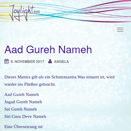
T
o
Aad Gureh Nameh
g
g
l
9. NOVEMBER 2017
ANGELA
e
n
Dieses Mantra gilt als ein Schutzmantra.Was erstarrt ist, wird
a
wieder ins Fließen gebracht.
v
Aad Gureh Nameh
i
Jugad Gureh Nameh
g
Sat Gureh Nameh
a
Siri Guru Deve Nameh
t
i
Eine Übersetzung ist: