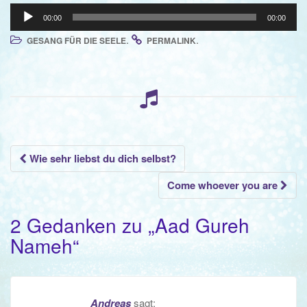
Audio-
00:00
00:00
Player
.
.
GESANG FÜR DIE SEELE
PERMALINK
Beitrags-
Wie sehr liebst du dich selbst?
Navigation
Come whoever you are
2 Gedanken zu „
Aad Gureh
Nameh
“
Andreas
sagt: