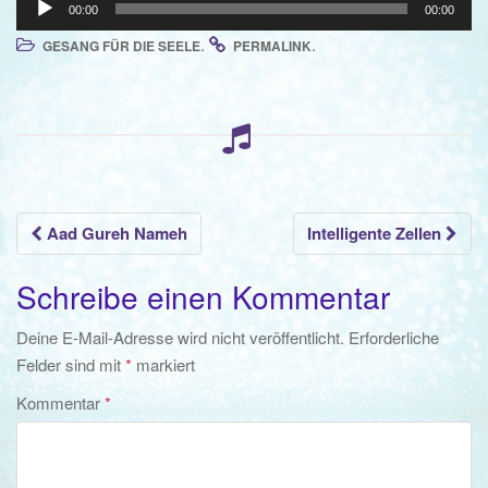
o
00:00
00:00
Player
n
.
.
GESANG FÜR DIE SEELE
PERMALINK
Beitrags-
Aad Gureh Nameh
Intelligente Zellen
Navigation
Schreibe einen Kommentar
Deine E-Mail-Adresse wird nicht veröffentlicht.
Erforderliche
Felder sind mit
*
markiert
Kommentar
*