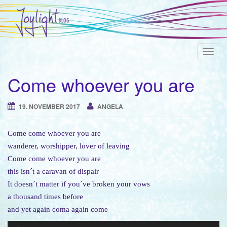
T
o
Come whoever you are
g
g
l
19. NOVEMBER 2017
ANGELA
e
n
Come come whoever you are
a
wanderer, worshipper, lover of leaving
v
Come come whoever you are
i
this isn´t a caravan of dispair
g
It doesn´t matter if you´ve broken your vows
a
a thousand times before
t
and yet again coma again come
i
Audio-